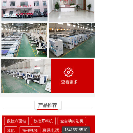
查看更多
产品推荐
数控六面钻
数控开料机
全自动封边机
13415519510
联系电话：
其他
操作视频