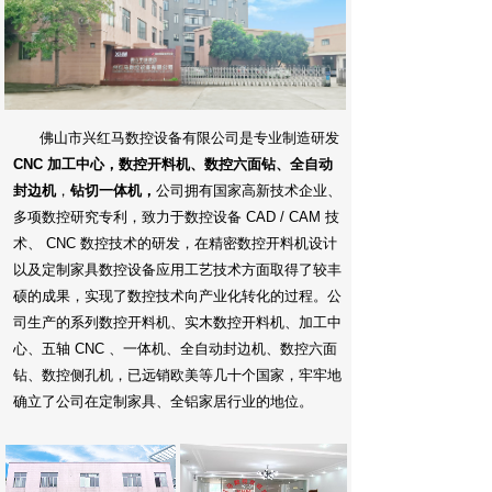
佛山市兴红马数控设备有限公司是专业制造研发
CNC 加工中心，数控开料机、数控六面钻、全自动
封边机
，
钻切一体机，
公司拥有国家高新技术企业、
多项数控研究专利，致力于数控设备 CAD / CAM 技
术、 CNC 数控技术的研发，在精密数控开料机设计
以及定制家具数控设备应用工艺技术方面取得了较丰
硕的成果，实现了数控技术向产业化转化的过程。公
司生产的系列数控开料机、实木数控开料机、加工中
心、五轴 CNC 、一体机、全自动封边机、数控六面
钻、数控侧孔机，已远销欧美等几十个国家，牢牢地
确立了公司在定制家具、全铝家居行业的地位。