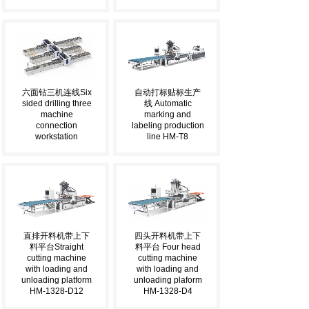
六面钻三机连线Six
自动打标贴标生产
sided drilling three
线 Automatic
machine
marking and
connection
labeling production
workstation
line HM-T8
直排开料机带上下
四头开料机带上下
料平台Straight
料平台 Four head
cutting machine
cutting machine
with loading and
with loading and
unloading platform
unloading plaform
HM-1328-D12
HM-1328-D4