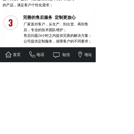
的产品，满足客户个性化需求；
完善的售后服务 定制更放心
厂家直对客户，从生产、到出货、再到售
后，专业的技术团队维护；
售后问题24小时之内提供完善的解决方案；
公司提供定制服务，保障客户的不同要求；
了解客户需求
提供解决方案
首页
电话
短信
地址
确认合作事宜
开始定制生产
完成质量检测
确认发货
公司综合能力强 品牌有保障
技术先进，在行业内拥有很高的知名度，多项产品获得
国家专利授权；
专业的技术团队、研发、生产、销售于一体的服务；
提供智能的排版软件，大大提高了板材利用率；